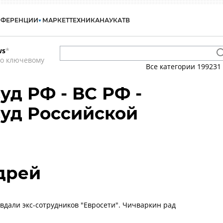
НФЕРЕНЦИИ
МАРКЕТ
ТЕХНИКА
НАУКА
ТВ
ws
*
по ключевому
Все категории
199231
уд РФ - ВС РФ -
уд Российской
дрей
дали экс-сотрудников "Евросети". Чичваркин рад