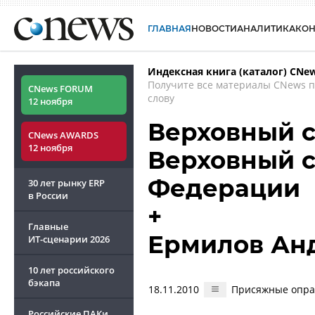
ГЛАВНАЯ
НОВОСТИ
АНАЛИТИКА
КО
Индексная книга (каталог) CNe
Получите все материалы CNews 
CNews FORUM
слову
12 ноября
Верховный с
CNews AWARDS
12 ноября
Верховный с
Федерации
30 лет рынку ERP
в России
+
Главные
Ермилов Ан
ИТ-сценарии
2026
10 лет российского
бэкапа
18.11.2010
Присяжные оправ
Российские ПАКи