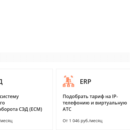
Д
ERP
систему
Подобрать тариф на IP-
го
телефонию и виртуальную
борота СЭД (ECM)
АТС
/месяц
От 1 046 руб./месяц