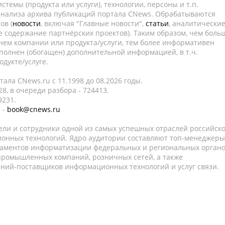
темы (продукта или услуги), технологии, персоны и т.п.
 анализа архива публикаций портала CNews. Обрабатываются
ов (
новости
, включая "Главные новости",
статьи
, аналитически
е содержание партнёрских проектов). Таким образом, чем боль
нем компании или продукта/услуги, тем более информативен
полнен (обогащен) дополнительной информацией, в т.ч.
дукте/услуге.
ала CNews.ru c 11.1998 до 08.2026 годы.
8, в очереди разбора - 724413.
9231.
 -
book@cnews.ru
ели и сотрудники одной из самых успешных отраслей российск
онных технологий. Ядро аудитории составляют топ-менеджеры
таментов информатизации федеральных и региональных орган
 промышленных компаний, розничных сетей, а также
аний-поставщиков информационных технологий и услуг связи.