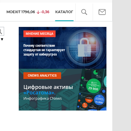
MOEXIT
1796,06
-0,36
КАТАЛОГ
МНЕНИЕ МЕСЯЦА
▼
Почему соответствие
стандартам не гарантирует
защиту от киберугроз
CNEWS ANALYTICS
Цифровые активы
«Росатома».
Инфографика CNews