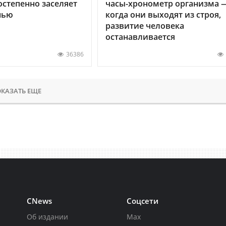
остепенно заселяет
часы-хронометр организма 
нью
когда они выходят из строя,
развитие человека
останавливается
36386
КАЗАТЬ ЕЩЕ
CNews
Соцсети
Об издании
Max