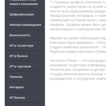
* Страница-профиль компании, сис
нового поколения
создается редактором на основе
тексты всех редакционных раздел
Цифровизация
обзоры рынков, интервью, а такж
публикаций на CNews было с име
профиль. Профиль может быть до
Импортозамещение
презентацией о компании или про
Безопасность
Обработан архив публикаций порт
Ключевых фраз выявлено - 146332
ИТ в госсекторе
Создано именных указателей - 19
Редакция Индексной книги CNews
ИТ в банках
Читатели CNews — это руководит
экономики: индустрии информаци
ИТ в торговле
технические специалисты депар
государственной власти, банков,
Телеком
руководители и сотрудники комп
Интернет
ИТ-бизнес