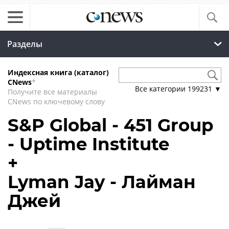
Разделы
Индексная книга (каталог)
CNews
*
Все категории
199231
▼
Получите все материалы
CNews по ключевому слову
S&P Global - 451 Group
- Uptime Institute
+
Lyman Jay - Лайман
Джей