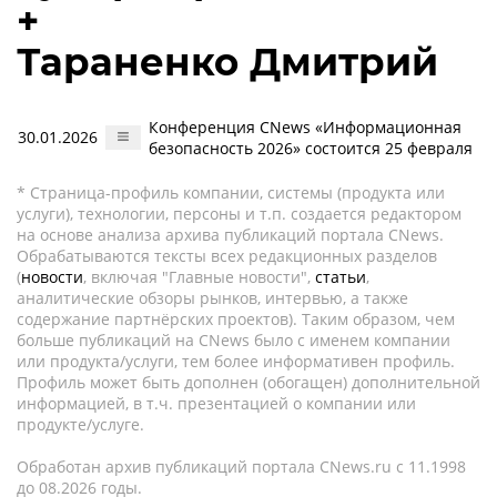
+
Тараненко Дмитрий
Конференция CNews «Информационная
30.01.2026
безопасность 2026» состоится 25 февраля
* Страница-профиль компании, системы (продукта или
услуги), технологии, персоны и т.п. создается редактором
на основе анализа архива публикаций портала CNews.
Обрабатываются тексты всех редакционных разделов
(
новости
, включая "Главные новости",
статьи
,
аналитические обзоры рынков, интервью, а также
содержание партнёрских проектов). Таким образом, чем
больше публикаций на CNews было с именем компании
или продукта/услуги, тем более информативен профиль.
Профиль может быть дополнен (обогащен) дополнительной
информацией, в т.ч. презентацией о компании или
продукте/услуге.
Обработан архив публикаций портала CNews.ru c 11.1998
до 08.2026 годы.