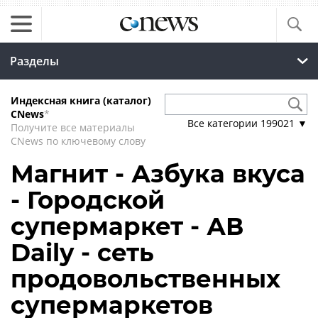
Разделы
Индексная книга (каталог)
CNews
*
Все категории
199021
▼
Получите все материалы
CNews по ключевому слову
Магнит - Азбука вкуса
- Городской
супермаркет - АВ
Daily - сеть
продовольственных
супермаркетов