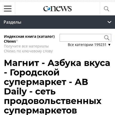
Разделы
Индексная книга (каталог)
CNews
*
Все категории
199231
▼
Получите все материалы
CNews по ключевому слову
Магнит - Азбука вкуса
- Городской
супермаркет - АВ
Daily - сеть
продовольственных
супермаркетов