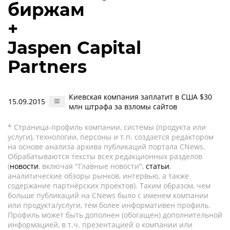
биржам
+
Jaspen Capital
Partners
Киевская компания заплатит в США $30
15.09.2015
млн штрафа за взломы сайтов
* Страница-профиль компании, системы (продукта или
услуги), технологии, персоны и т.п. создается редактором
на основе анализа архива публикаций портала CNews.
Обрабатываются тексты всех редакционных разделов
(
новости
, включая "Главные новости",
статьи
,
аналитические обзоры рынков, интервью, а также
содержание партнёрских проектов). Таким образом, чем
больше публикаций на CNews было с именем компании
или продукта/услуги, тем более информативен профиль.
Профиль может быть дополнен (обогащен) дополнительной
информацией, в т.ч. презентацией о компании или