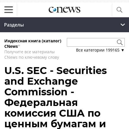
Разделы
Индексная книга (каталог)
CNews
*
Все категории
199165
▼
Получите все материалы
CNews по ключевому слову
U.S. SEC - Securities
and Exchange
Commission -
Федеральная
комиссия США по
ценным бумагам и