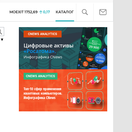
MOEXIT
1752,69
0,17
КАТАЛОГ
CNEWS ANALYTICS
▼
Цифровые активы
«Росатома».
Инфографика CNews
CNEWS ANALYTICS
Топ-10 сфер применения
квантовых компьютеров.
Инфографика CNews