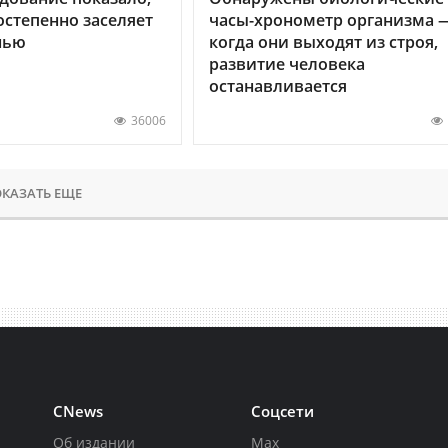
остепенно заселяет
часы-хронометр организма 
нью
когда они выходят из строя,
развитие человека
останавливается
36006
КАЗАТЬ ЕЩЕ
CNews
Соцсети
Об издании
Max