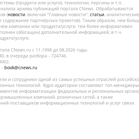
темы (продукта или услуги), технологии, персоны и т.п.
 анализа архива публикаций портала CNews. Обрабатываются
ов (
новости
, включая "Главные новости",
статьи
, аналитически
е содержание партнёрских проектов). Таким образом, чем боль
нем компании или продукта/услуги, тем более информативен
полнен (обогащен) дополнительной информацией, в т.ч.
дукте/услуге.
ала CNews.ru c 11.1998 до 08.2026 годы.
0, в очереди разбора - 724746.
9002.
 -
book@cnews.ru
ели и сотрудники одной из самых успешных отраслей российск
онных технологий. Ядро аудитории составляют топ-менеджеры
таментов информатизации федеральных и региональных орган
 промышленных компаний, розничных сетей, а также
аний-поставщиков информационных технологий и услуг связи.