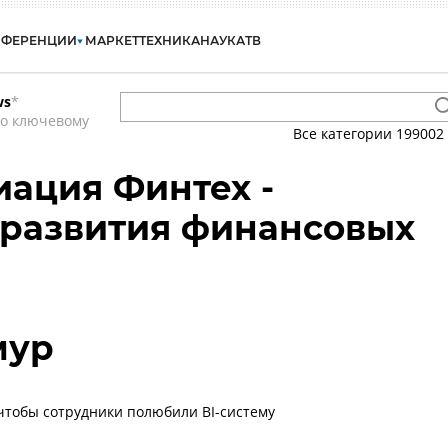
НФЕРЕНЦИИ
МАРКЕТ
ТЕХНИКА
НАУКА
ТВ
ws
*
по ключевому
Все категории
199002
иация Финтех -
 развития финансовых
мур
 чтобы сотрудники полюбили BI-систему