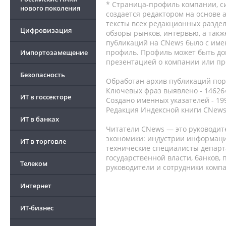
* Страница-профиль компании, сис
нового поколения
создается редактором на основе
тексты всех редакционных раздел
Цифровизация
обзоры рынков, интервью, а такж
публикаций на CNews было с име
профиль. Профиль может быть до
Импортозамещение
презентацией о компании или про
Безопасность
Обработан архив публикаций порт
Ключевых фраз выявлено - 146264
ИТ в госсекторе
Создано именных указателей - 19
Редакция Индексной книги CNews
ИТ в банках
Читатели CNews — это руководит
экономики: индустрии информаци
ИТ в торговле
технические специалисты депар
государственной власти, банков,
Телеком
руководители и сотрудники комп
Интернет
ИТ-бизнес