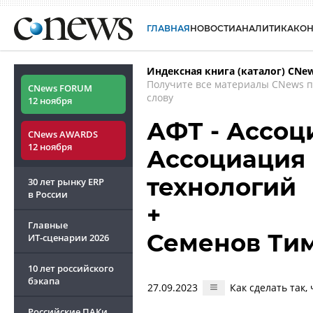
ГЛАВНАЯ
НОВОСТИ
АНАЛИТИКА
КО
Индексная книга (каталог) CNe
Получите все материалы CNews 
CNews FORUM
слову
12 ноября
АФТ - Ассоц
CNews AWARDS
12 ноября
Ассоциация
технологий
30 лет рынку ERP
в России
+
Главные
Семенов Ти
ИТ-сценарии
2026
10 лет российского
бэкапа
27.09.2023
Как сделать так,
Российские ПАКи