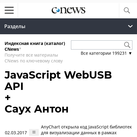
Разделы
Индексная книга (каталог)
CNews
*
Все категории
199231
▼
Получите все материалы
CNews по ключевому слову
JavaScript WebUSB
API
+
Саух Антон
AnyChart открыла код JavaScript библиотек
02.03.2017
для визуализации данных в рамках