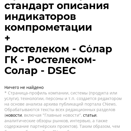
стандарт описания
индикаторов
компрометации
+
Ростелеком - Сόлар
ГК - Ростелеком-
Солар - DSEC
Ничего не найдено
* Страница-профиль компании, системы (продукта или
услуги), технологии, персоны и т.п. создается редактором
на основе анализа архива публикаций портала CNews.
Обрабатываются тексты всех редакционных разделов
(
новости
, включая "Главные новости",
статьи
,
аналитические обзоры рынков, интервью, а также
содержание партнёрских проектов). Таким образом, чем