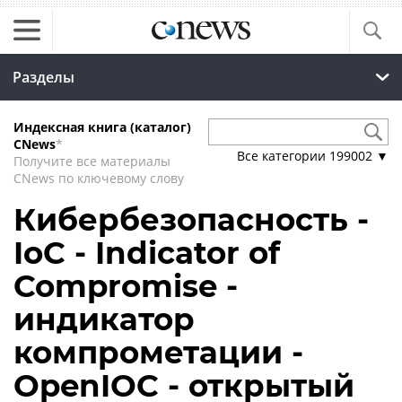
Разделы
Индексная книга (каталог)
CNews
*
Все категории
199002
▼
Получите все материалы
CNews по ключевому слову
Кибербезопасность -
IoC - Indicator of
Compromise -
индикатор
компрометации -
OpenIOC - открытый