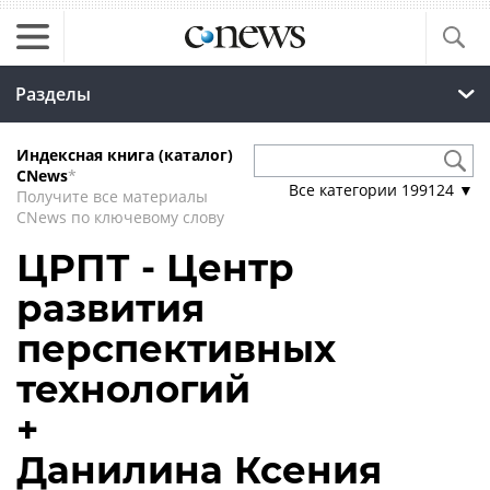
Разделы
Индексная книга (каталог)
CNews
*
Все категории
199124
▼
Получите все материалы
CNews по ключевому слову
ЦРПТ - Центр
развития
перспективных
технологий
+
Данилина Ксения