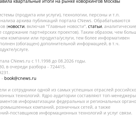
тавила квартальные итоги на рынке коворкингов Москвы
темы (продукта или услуги), технологии, персоны и т.п.
 анализа архива публикаций портала CNews. Обрабатываются
ов (
новости
, включая "Главные новости",
статьи
, аналитически
е содержание партнёрских проектов). Таким образом, чем боль
нем компании или продукта/услуги, тем более информативен
полнен (обогащен) дополнительной информацией, в т.ч.
дукте/услуге.
ала CNews.ru c 11.1998 до 08.2026 годы.
0, в очереди разбора - 724415.
9231.
 -
book@cnews.ru
ели и сотрудники одной из самых успешных отраслей российск
онных технологий. Ядро аудитории составляют топ-менеджеры
таментов информатизации федеральных и региональных орган
 промышленных компаний, розничных сетей, а также
аний-поставщиков информационных технологий и услуг связи.