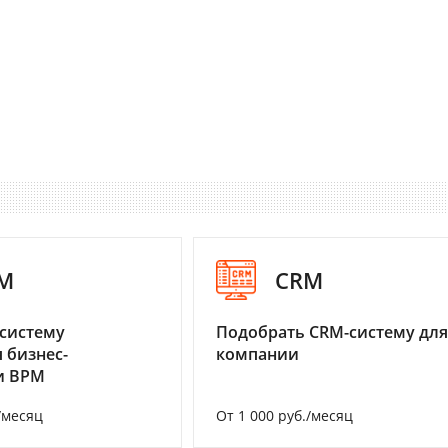
M
CRM
систему
Подобрать CRM-систему для
 бизнес-
компании
и BPM
/месяц
От 1 000 руб./месяц