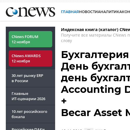
ГЛАВНАЯ
НОВОСТИ
АНАЛИТИКА
КО
Индексная книга (каталог) CNe
Получите все материалы CNews 
CNews FORUM
слову
12 ноября
Бухгалтерия 
CNews AWARDS
12 ноября
День бухгал
день бухгалт
30 лет рынку ERP
в России
Accounting D
Главные
+
ИТ-сценарии
2026
Becar Asset
10 лет российского
бэкапа
Российские ПАКи