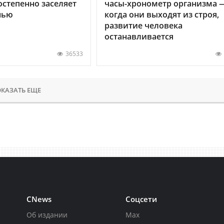
остепенно заселяет
часы-хронометр организма 
нью
когда они выходят из строя,
развитие человека
останавливается
36533
КАЗАТЬ ЕЩЕ
CNews
Соцсети
Об издании
Max