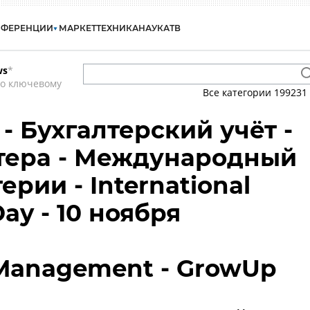
НФЕРЕНЦИИ
МАРКЕТ
ТЕХНИКА
НАУКА
ТВ
ws
*
по ключевому
Все категории
199231
- Бухгалтерский учёт -
тера - Международный
ерии - International
ay - 10 ноября
 Management - GrowUp