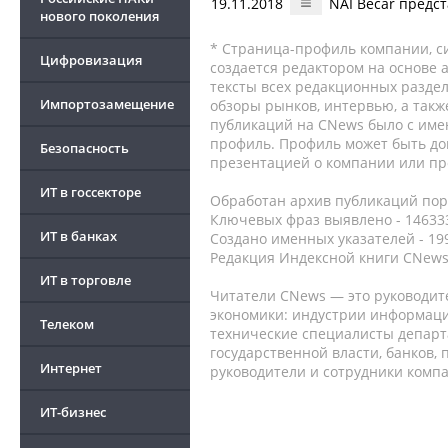
19.11.2018
NAI Becar предс
нового поколения
* Страница-профиль компании, сис
Цифровизация
создается редактором на основе
тексты всех редакционных раздел
Импортозамещение
обзоры рынков, интервью, а такж
публикаций на CNews было с име
профиль. Профиль может быть до
Безопасность
презентацией о компании или про
ИТ в госсекторе
Обработан архив публикаций порт
Ключевых фраз выявлено - 146333
ИТ в банках
Создано именных указателей - 19
Редакция Индексной книги CNews
ИТ в торговле
Читатели CNews — это руководит
экономики: индустрии информаци
Телеком
технические специалисты депар
государственной власти, банков,
Интернет
руководители и сотрудники комп
ИТ-бизнес