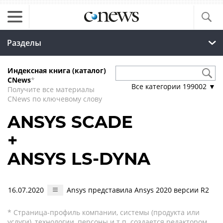
Разделы
Индексная книга (каталог)
CNews
*
Все категории
199002
▼
Получите все материалы
CNews по ключевому слову
ANSYS SCADE
+
ANSYS LS-DYNA
16.07.2020
Ansys представила Ansys 2020 версии R2
* Страница-профиль компании, системы (продукта или
услуги), технологии, персоны и т.п. создается редактором