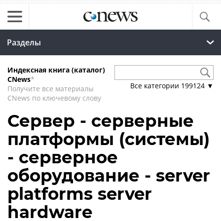
Разделы
Индексная книга (каталог)
CNews
*
Все категории
199124
▼
Получите все материалы
CNews по ключевому слову
Сервер - серверные
платформы (системы)
- серверное
оборудование - server
platforms server
hardware