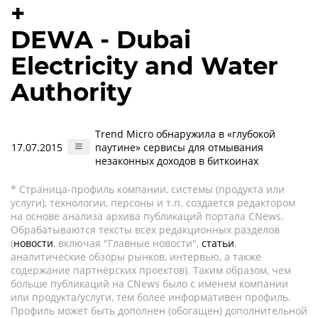
+
DEWA - Dubai
Electricity and Water
Authority
Trend Micro обнаружила в «глубокой
17.07.2015
паутине» сервисы для отмывания
незаконных доходов в биткоинах
* Страница-профиль компании, системы (продукта или
услуги), технологии, персоны и т.п. создается редактором
на основе анализа архива публикаций портала CNews.
Обрабатываются тексты всех редакционных разделов
(
новости
, включая "Главные новости",
статьи
,
аналитические обзоры рынков, интервью, а также
содержание партнёрских проектов). Таким образом, чем
больше публикаций на CNews было с именем компании
или продукта/услуги, тем более информативен профиль.
Профиль может быть дополнен (обогащен) дополнительной