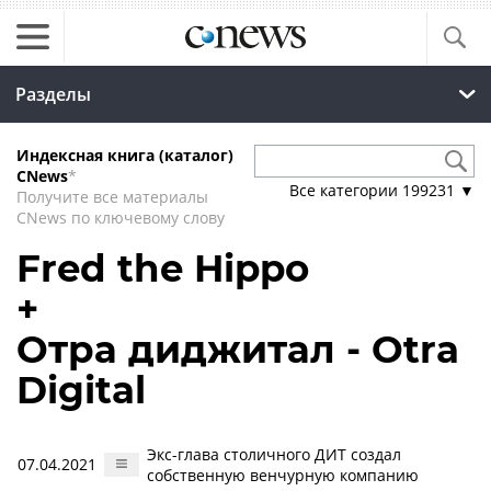
Разделы
Индексная книга (каталог)
CNews
*
Все категории
199231
▼
Получите все материалы
CNews по ключевому слову
Fred the Hippo
+
Отра диджитал - Otra
Digital
Экс-глава столичного ДИТ создал
07.04.2021
собственную венчурную компанию