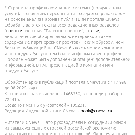
* Страница-профиль компании, системы (продукта или
услуги), технологии, персоны и т.п. создается редактором
на основе анализа архива публикаций портала CNews.
Обрабатываются тексты всех редакционных разделов
(
новости
, включая "Главные новости",
статьи
,
аналитические обзоры рынков, интервью, а также
содержание партнёрских проектов). Таким образом, чем
больше публикаций на CNews было с именем компании
или продукта/услуги, тем более информативен профиль.
Профиль может быть дополнен (обогащен) дополнительной
информацией, в т.ч. презентацией о компании или
продукте/услуге.
Обработан архив публикаций портала CNews.ru c 11.1998
до 08.2026 годы.
Ключевых фраз выявлено - 1463330, в очереди разбора -
724415.
Создано именных указателей - 199231.
Редакция Индексной книги CNews -
book@cnews.ru
Читатели CNews — это руководители и сотрудники одной
из самых успешных отраслей российской экономики:
индустрии информационных технологий. Ядро аудитории