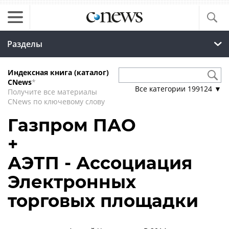
Разделы
Индексная книга (каталог)
CNews
*
Все категории
199124
▼
Получите все материалы
CNews по ключевому слову
Газпром ПАО
+
АЭТП - Ассоциация
Электронных
торговых площадки