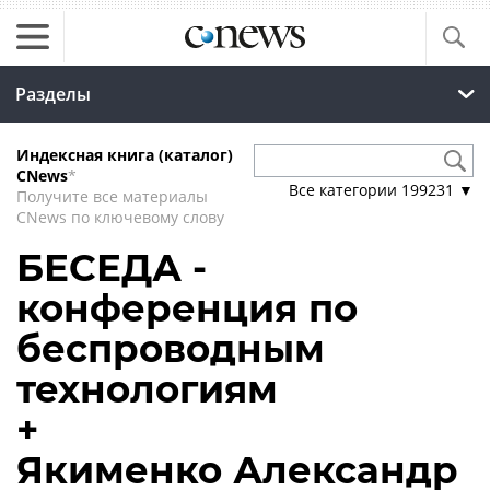
Разделы
Индексная книга (каталог)
CNews
*
Все категории
199231
▼
Получите все материалы
CNews по ключевому слову
БЕСЕДА -
конференция по
беспроводным
технологиям
+
Якименко Александр