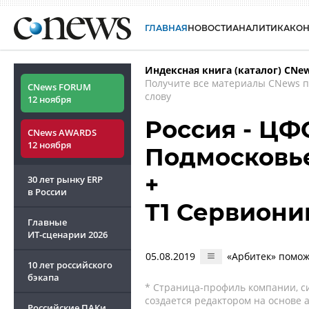
ГЛАВНАЯ
НОВОСТИ
АНАЛИТИКА
КО
Индексная книга (каталог) CNe
Получите все материалы CNews 
CNews FORUM
слову
12 ноября
Россия - ЦФО
CNews AWARDS
12 ноября
Подмосковье
+
30 лет рынку ERP
в России
Т1 Сервиони
Главные
ИТ-сценарии
2026
05.08.2019
«Арбитек» помож
10 лет российского
бэкапа
* Страница-профиль компании, сис
создается редактором на основе
Российские ПАКи