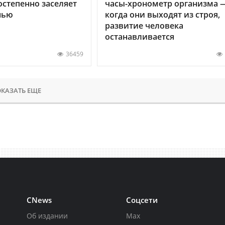
остепенно заселяет
часы-хронометр организма 
нью
когда они выходят из строя,
развитие человека
останавливается
36459
КАЗАТЬ ЕЩЕ
CNews
Соцсети
Об издании
Max