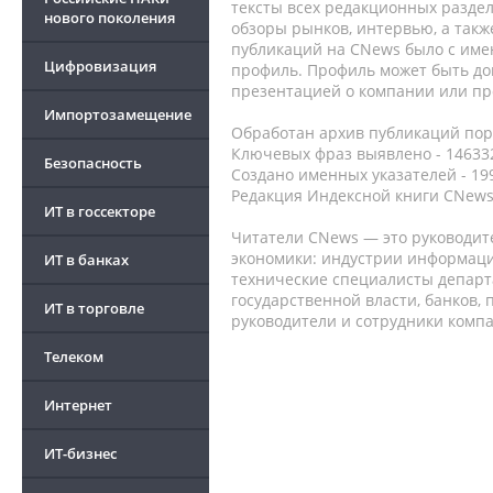
тексты всех редакционных раздел
нового поколения
обзоры рынков, интервью, а такж
публикаций на CNews было с име
Цифровизация
профиль. Профиль может быть до
презентацией о компании или про
Импортозамещение
Обработан архив публикаций порт
Ключевых фраз выявлено - 146332
Безопасность
Создано именных указателей - 19
Редакция Индексной книги CNews
ИТ в госсекторе
Читатели CNews — это руководит
экономики: индустрии информаци
ИТ в банках
технические специалисты депар
государственной власти, банков,
ИТ в торговле
руководители и сотрудники комп
Телеком
Интернет
ИТ-бизнес