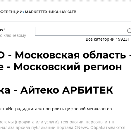
НФЕРЕНЦИИ
МАРКЕТ
ТЕХНИКА
НАУКА
ТВ
ws
*
по ключевому
Все категории
199231
 - Московская область 
 - Московский регион
ка - Айтеко АРБИТЕК
ет «Истрадиджитал» построить цифровой мегакластер
темы (продукта или услуги), технологии, персоны и т.п.
 анализа архива публикаций портала CNews. Обрабатываются