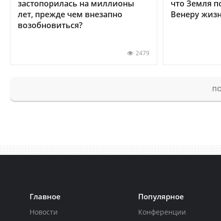
застопорилась на миллионы
что Земля п
лет, прежде чем внезапно
Венеру жиз
возобновиться?
2479
ПО
Главное
Популярное
Новости
Конференции