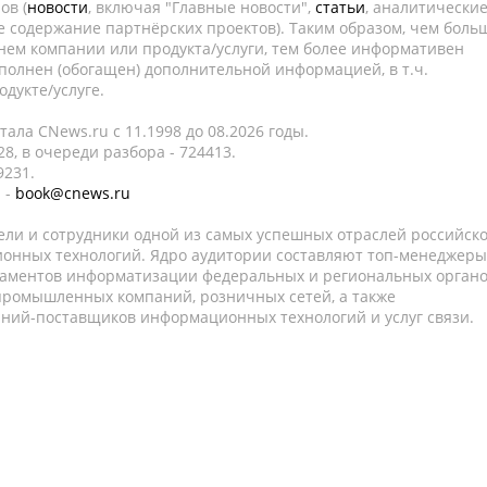
ов (
новости
, включая "Главные новости",
статьи
, аналитически
е содержание партнёрских проектов). Таким образом, чем боль
нем компании или продукта/услуги, тем более информативен
полнен (обогащен) дополнительной информацией, в т.ч.
дукте/услуге.
ала CNews.ru c 11.1998 до 08.2026 годы.
8, в очереди разбора - 724413.
9231.
 -
book@cnews.ru
ели и сотрудники одной из самых успешных отраслей российск
онных технологий. Ядро аудитории составляют топ-менеджеры
таментов информатизации федеральных и региональных орган
 промышленных компаний, розничных сетей, а также
аний-поставщиков информационных технологий и услуг связи.