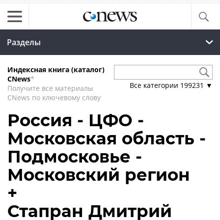
Разделы
Индексная книга (каталог)
CNews
*
Все категории
199231
▼
Получите все материалы
CNews по ключевому слову
Россия - ЦФО -
Московская область -
Подмосковье -
Московский регион
+
Стапран Дмитрий