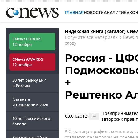
ГЛАВНАЯ
НОВОСТИ
АНАЛИТИКА
КО
Индексная книга (каталог) CNe
Получите все материалы CNews 
CNews FORUM
слову
12 ноября
Россия - ЦФО
CNews AWARDS
12 ноября
Подмосковье
+
30 лет рынку ERP
в России
Рештенко А
Главные
ИТ-сценарии
2026
Предпринимател
03.04.2012
10 лет российского
авторских прав 
бэкапа
* Страница-профиль компании, сис
создается редактором на основе
Российские ПАКи