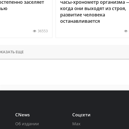
остепенно заселяет
часы-хронометр организма 
нью
когда они выходят из строя,
развитие человека
останавливается
36553
КАЗАТЬ ЕЩЕ
CNews
Соцсети
Об издании
Max