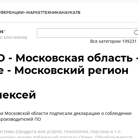
НФЕРЕНЦИИ
МАРКЕТ
ТЕХНИКА
НАУКА
ТВ
ws
*
по ключевому
Все категории
199231
 - Московская область 
 - Московский регион
лексей
и Московской области подписали декларацию о соблюдении
производителей ПО
темы (продукта или услуги), технологии, персоны и т.п.
 анализа архива публикаций портала CNews. Обрабатываются