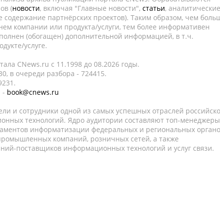
ов (
новости
, включая "Главные новости",
статьи
, аналитически
е содержание партнёрских проектов). Таким образом, чем боль
нем компании или продукта/услуги, тем более информативен
полнен (обогащен) дополнительной информацией, в т.ч.
дукте/услуге.
ала CNews.ru c 11.1998 до 08.2026 годы.
0, в очереди разбора - 724415.
9231.
 -
book@cnews.ru
ели и сотрудники одной из самых успешных отраслей российск
онных технологий. Ядро аудитории составляют топ-менеджеры
таментов информатизации федеральных и региональных орган
 промышленных компаний, розничных сетей, а также
аний-поставщиков информационных технологий и услуг связи.