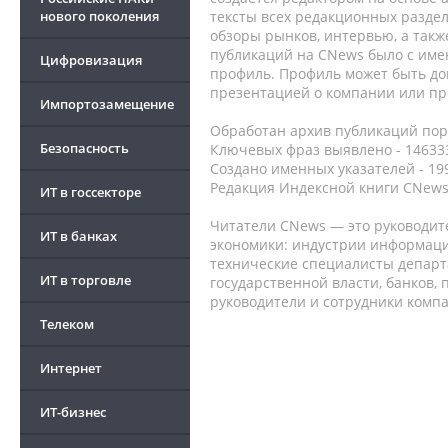
нового поколения
тексты всех редакционных раздел
обзоры рынков, интервью, а такж
публикаций на CNews было с име
Цифровизация
профиль. Профиль может быть до
презентацией о компании или про
Импортозамещение
Обработан архив публикаций порт
Безопасность
Ключевых фраз выявлено - 146333
Создано именных указателей - 19
Редакция Индексной книги CNews
ИТ в госсекторе
Читатели CNews — это руководит
ИТ в банках
экономики: индустрии информаци
технические специалисты депар
ИТ в торговле
государственной власти, банков,
руководители и сотрудники комп
Телеком
Интернет
ИТ-бизнес