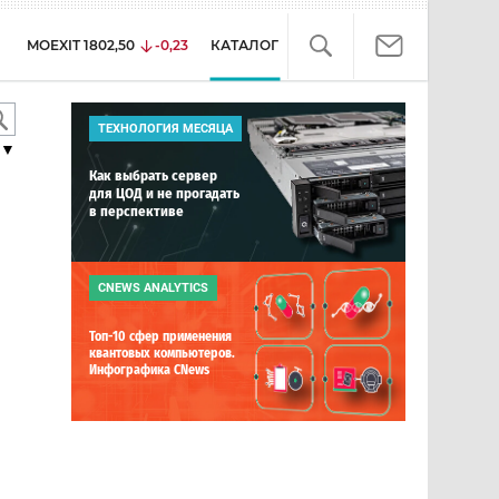
MOEXIT
1802,50
-0,23
КАТАЛОГ
ТЕХНОЛОГИЯ МЕСЯЦА
▼
Как выбрать сервер
для ЦОД и не прогадать
в перспективе
CNEWS ANALYTICS
Топ-10 сфер применения
квантовых компьютеров.
Инфографика CNews