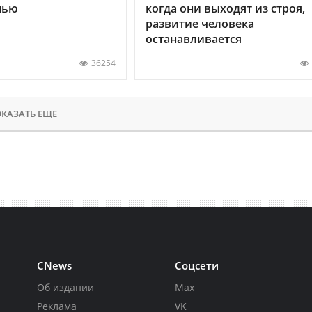
нью
когда они выходят из строя,
развитие человека
останавливается
36254
КАЗАТЬ ЕЩЕ
CNews
Соцсети
Об издании
Max
Реклама
VK