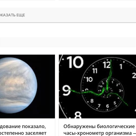
КАЗАТЬ ЕЩЕ
дование показало,
Обнаружены биологические
остепенно заселяет
часы-хронометр организма 