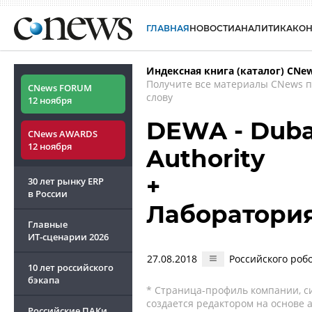
ГЛАВНАЯ
НОВОСТИ
АНАЛИТИКА
КО
Индексная книга (каталог) CNe
Получите все материалы CNews 
CNews FORUM
слову
12 ноября
DEWA - Dubai
CNews AWARDS
12 ноября
Authority
+
30 лет рынку ERP
в России
Лаборатори
Главные
ИТ-сценарии
2026
27.08.2018
Российского роб
10 лет российского
бэкапа
* Страница-профиль компании, сис
создается редактором на основе
Российские ПАКи