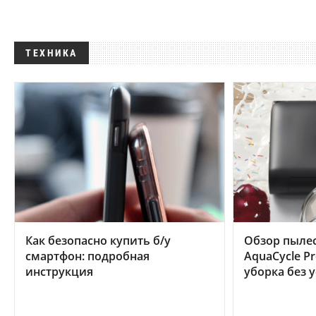
ТЕХНИКА
Как безопасно купить б/у
Обзор пылес
смартфон: подробная
AquaCycle Pr
инструкция
уборка без 