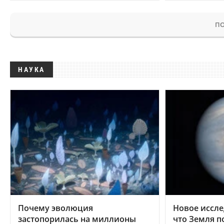
ПО
НАУКА
Почему эволюция
Новое иссле
застопорилась на миллионы
что Земля п