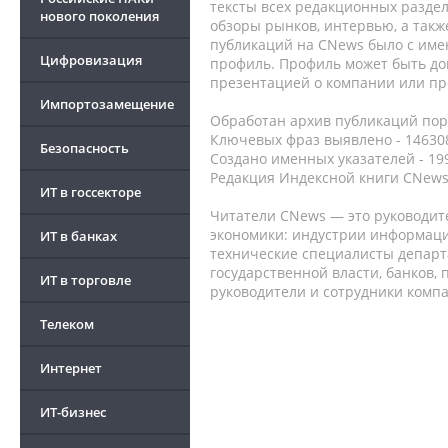
тексты всех редакционных раздел
нового поколения
обзоры рынков, интервью, а такж
публикаций на CNews было с име
Цифровизация
профиль. Профиль может быть до
презентацией о компании или про
Импортозамещение
Обработан архив публикаций порт
Ключевых фраз выявлено - 146308
Безопасность
Создано именных указателей - 19
Редакция Индексной книги CNews
ИТ в госсекторе
Читатели CNews — это руководит
экономики: индустрии информаци
ИТ в банках
технические специалисты депар
государственной власти, банков,
ИТ в торговле
руководители и сотрудники комп
Телеком
Интернет
ИТ-бизнес