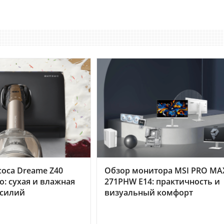
оса Dreame Z40
Обзор монитора MSI PRO MA
o: сухая и влажная
271PHW E14: практичность и
усилий
визуальный комфорт