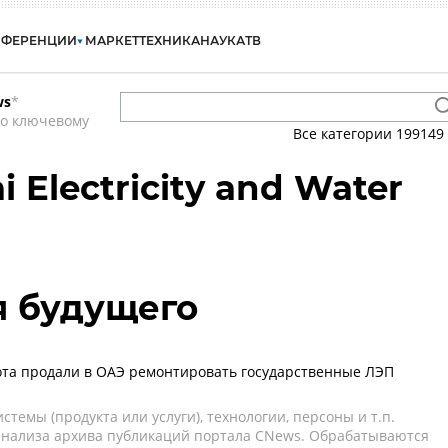
НФЕРЕНЦИИ
МАРКЕТ
ТЕХНИКА
НАУКА
ТВ
ws
*
по ключевому
Все категории
199149
 Electricity and Water
я будущего
ота продали в ОАЭ ремонтировать государственные ЛЭП
темы (продукта или услуги), технологии, персоны и т.п.
 анализа архива публикаций портала CNews. Обрабатываются