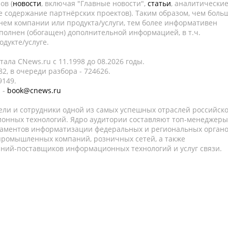
ов (
новости
, включая "Главные новости",
статьи
, аналитически
е содержание партнёрских проектов). Таким образом, чем боль
нем компании или продукта/услуги, тем более информативен
полнен (обогащен) дополнительной информацией, в т.ч.
дукте/услуге.
ала CNews.ru c 11.1998 до 08.2026 годы.
2, в очереди разбора - 724626.
9149.
 -
book@cnews.ru
ели и сотрудники одной из самых успешных отраслей российск
онных технологий. Ядро аудитории составляют топ-менеджеры
таментов информатизации федеральных и региональных орган
 промышленных компаний, розничных сетей, а также
аний-поставщиков информационных технологий и услуг связи.