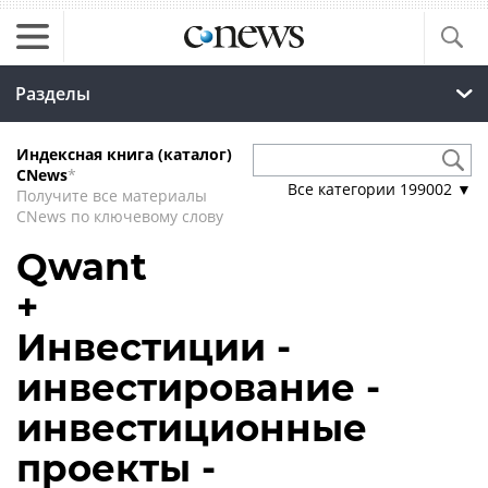
Разделы
Индексная книга (каталог)
CNews
*
Все категории
199002
▼
Получите все материалы
CNews по ключевому слову
Qwant
+
Инвестиции -
инвестирование -
инвестиционные
проекты -