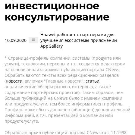
инвестиционное
консультирование
Huawei работает с партнерами для
10.09.2020
улучшения экосистемы приложений
AppGallery
* Страница-профиль компании, системы (продукта или
услуги), технологии, персоны и т.п. создается редактором
на основе анализа архива публикаций портала CNews.
Обрабатываются тексты всех редакционных разделов
(
новости
, включая "Главные новости",
статьи
,
аналитические обзоры рынков, интервью, а также
содержание партнёрских проектов). Таким образом, чем
больше публикаций на CNews было с именем компании
или продукта/услуги, тем более информативен профиль.
Профиль может быть дополнен (обогащен) дополнительной
информацией, в т.ч. презентацией о компании или
продукте/услуге.
Обработан архив публикаций портала CNews.ru c 11.1998