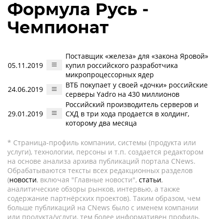
Формула Русь -
Чемпионат
Поставщик «железа» для «закона Яровой»
05.11.2019
купил российского разработчика
микропроцессорных ядер
ВТБ покупает у своей «дочки» российские
24.06.2019
серверы Yadro на 430 миллионов
Российский производитель серверов и
29.01.2019
СХД в три хода продается в холдинг,
которому два месяца
* Страница-профиль компании, системы (продукта или
услуги), технологии, персоны и т.п. создается редактором
на основе анализа архива публикаций портала CNews.
Обрабатываются тексты всех редакционных разделов
(
новости
, включая "Главные новости",
статьи
,
аналитические обзоры рынков, интервью, а также
содержание партнёрских проектов). Таким образом, чем
больше публикаций на CNews было с именем компании
или продукта/услуги, тем более информативен профиль.