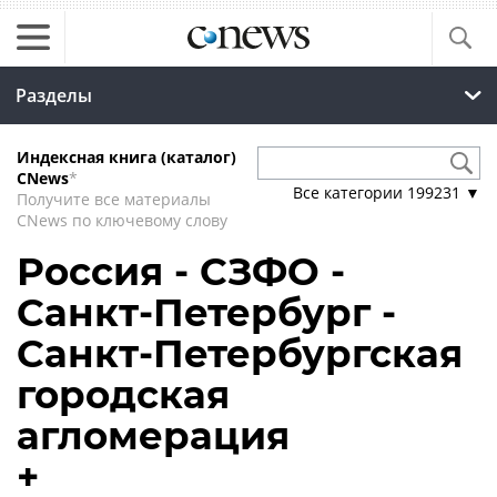
Разделы
Индексная книга (каталог)
CNews
*
Все категории
199231
▼
Получите все материалы
CNews по ключевому слову
Россия - СЗФО -
Санкт-Петербург -
Санкт-Петербургская
городская
агломерация
+