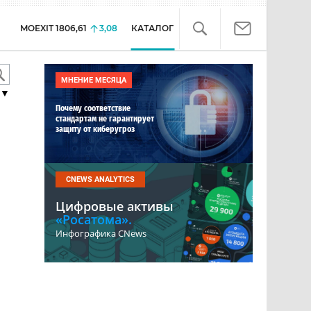
MOEXIT
1806,61
3,08
КАТАЛОГ
МНЕНИЕ МЕСЯЦА
▼
Почему соответствие
стандартам не гарантирует
защиту от киберугроз
CNEWS ANALYTICS
Цифровые активы
«Росатома».
Инфографика CNews