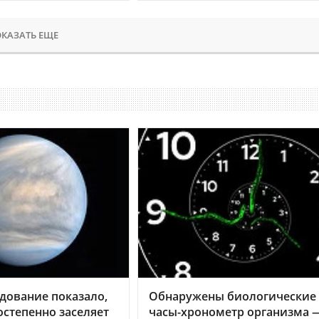
КАЗАТЬ ЕЩЕ
дование показало,
Обнаружены биологические
остепенно заселяет
часы-хронометр организма 