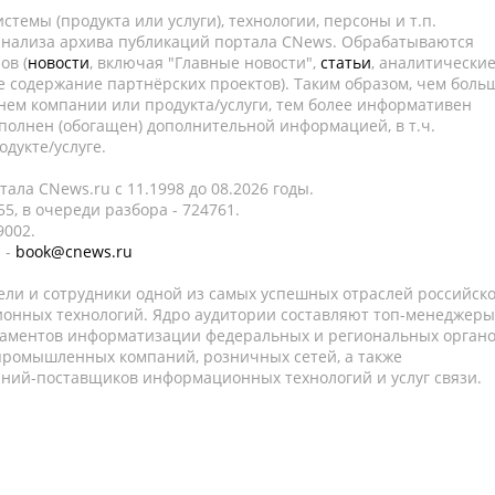
темы (продукта или услуги), технологии, персоны и т.п.
 анализа архива публикаций портала CNews. Обрабатываются
ов (
новости
, включая "Главные новости",
статьи
, аналитически
е содержание партнёрских проектов). Таким образом, чем боль
нем компании или продукта/услуги, тем более информативен
полнен (обогащен) дополнительной информацией, в т.ч.
дукте/услуге.
ала CNews.ru c 11.1998 до 08.2026 годы.
5, в очереди разбора - 724761.
9002.
 -
book@cnews.ru
ели и сотрудники одной из самых успешных отраслей российск
онных технологий. Ядро аудитории составляют топ-менеджеры
таментов информатизации федеральных и региональных орган
 промышленных компаний, розничных сетей, а также
аний-поставщиков информационных технологий и услуг связи.