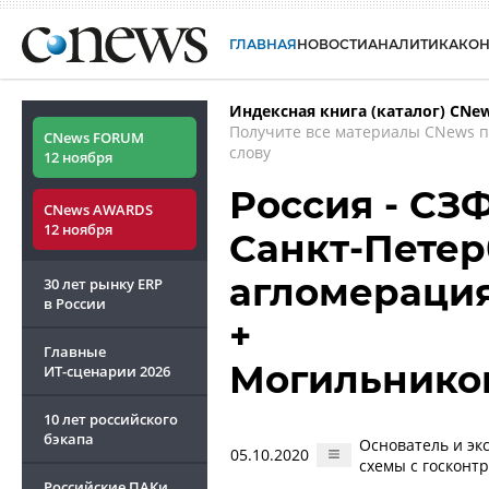
ГЛАВНАЯ
НОВОСТИ
АНАЛИТИКА
КО
Индексная книга (каталог) CNe
Получите все материалы CNews 
CNews FORUM
слову
12 ноября
Россия - СЗФ
CNews AWARDS
12 ноября
Санкт-Петер
агломераци
30 лет рынку ERP
в России
+
Главные
Могильнико
ИТ-сценарии
2026
10 лет российского
бэкапа
Основатель и эк
05.10.2020
схемы с госконт
Российские ПАКи