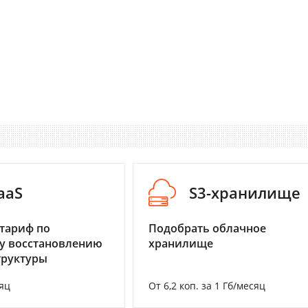
aaS
S3-хранилище
тариф по
Подобрать облачное
у восстановлению
хранилище
труктуры
яц
От 6,2 коп. за 1 Гб/месяц