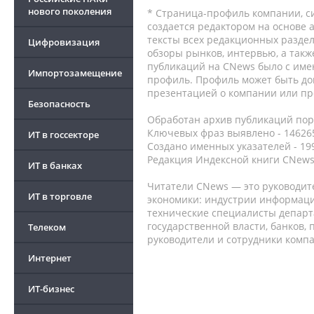
нового поколения
* Страница-профиль компании, сис
создается редактором на основе
тексты всех редакционных раздел
Цифровизация
обзоры рынков, интервью, а такж
публикаций на CNews было с име
Импортозамещение
профиль. Профиль может быть до
презентацией о компании или про
Безопасность
Обработан архив публикаций порт
Ключевых фраз выявлено - 146265
ИТ в госсекторе
Создано именных указателей - 19
Редакция Индексной книги CNews
ИТ в банках
Читатели CNews — это руководит
ИТ в торговле
экономики: индустрии информаци
технические специалисты депар
государственной власти, банков,
Телеком
руководители и сотрудники комп
Интернет
ИТ-бизнес