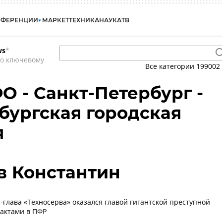
НФЕРЕНЦИИ
МАРКЕТ
ТЕХНИКА
НАУКА
ТВ
ws
*
по ключевому
Все категории
199002
О - Санкт-Петербург -
бургская городская
я
в Константин
с-глава «Техносерва» оказался главой гигантской преступной
рактами в ПФР