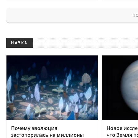
ПО
НАУКА
Почему эволюция
Новое иссле
застопорилась на миллионы
что Земля п