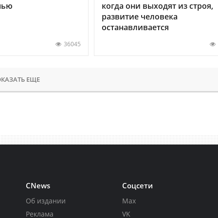
нью
когда они выходят из строя,
развитие человека
останавливается
36045
КАЗАТЬ ЕЩЕ
CNews
Соцсети
Об издании
Max
Реклама
VK