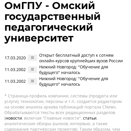
ОмГПУ - Омский
государственный
педагогический
университет
Открыт бесплатный доступ к сотням
17.03.2020
онлайн-курсов крупнейших вузов России
Нижний Новгород: "Обучение для
11.03.2002
будущего" началось
Нижний Новгород: "Обучение для
11.03.2002
будущего" началось
* Страница-профиль компании, системы (продукта или
услуги), технологии, персоны и т.п. создается редактором
на основе анализа архива публикаций портала CNews.
Обрабатываются тексты всех редакционных разделов
(
новости
, включая "Главные новости",
статьи
,
аналитические обзоры рынков, интервью, а также
содержание партнёрских проектов). Таким образом, чем