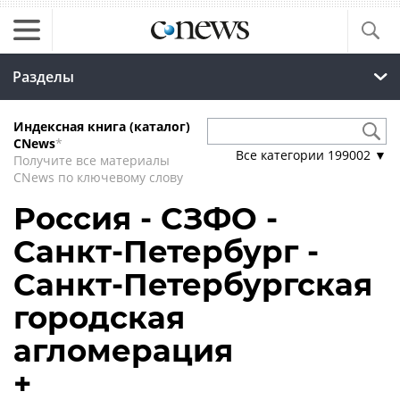
Разделы
Индексная книга (каталог)
CNews
*
Все категории
199002
▼
Получите все материалы
CNews по ключевому слову
Россия - СЗФО -
Санкт-Петербург -
Санкт-Петербургская
городская
агломерация
+