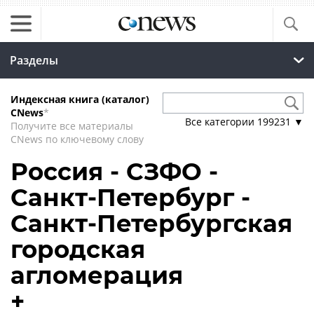
Разделы
Индексная книга (каталог)
CNews
*
Все категории
199231
▼
Получите все материалы
CNews по ключевому слову
Россия - СЗФО -
Санкт-Петербург -
Санкт-Петербургская
городская
агломерация
+