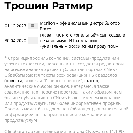
Трошин Ратмир
Merlion – официальный дистрибьютор
01.12.2023
Borey
Глава НКК и его «опальный» сын создали
30.04.2020
независимую ИТ-компанию с
«уникальным российским продуктом»
* Страница-профиль компании, системы (продукта или
услуги), технологии, персоны и т.п. создается редактором
на основе анализа архива публикаций портала CNews.
Обрабатываются тексты всех редакционных разделов
(
новости
, включая "Главные новости",
статьи
,
аналитические обзоры рынков, интервью, а также
содержание партнёрских проектов). Таким образом, чем
больше публикаций на CNews было с именем компании
или продукта/услуги, тем более информативен профиль.
Профиль может быть дополнен (обогащен) дополнительной
информацией, в т.ч. презентацией о компании или
продукте/услуге.
Обработан архив публикаций портала CNews.ru c 11.1998