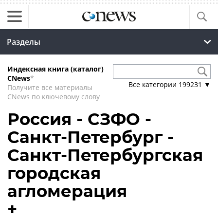
Разделы
Индексная книга (каталог)
CNews
*
Все категории
199231
▼
Получите все материалы
CNews по ключевому слову
Россия - СЗФО -
Санкт-Петербург -
Санкт-Петербургская
городская
агломерация
+