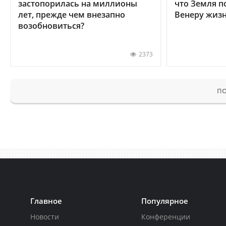
застопорилась на миллионы
что Земля п
лет, прежде чем внезапно
Венеру жиз
возобновиться?
2373
ПО
Главное
Популярное
Новости
Конференции