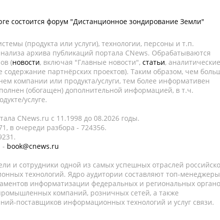
рге состоится форум "Дистанционное зондирование Земли"
темы (продукта или услуги), технологии, персоны и т.п.
 анализа архива публикаций портала CNews. Обрабатываются
ов (
новости
, включая "Главные новости",
статьи
, аналитически
е содержание партнёрских проектов). Таким образом, чем боль
нем компании или продукта/услуги, тем более информативен
полнен (обогащен) дополнительной информацией, в т.ч.
дукте/услуге.
ала CNews.ru c 11.1998 до 08.2026 годы.
1, в очереди разбора - 724356.
9231.
 -
book@cnews.ru
ели и сотрудники одной из самых успешных отраслей российск
онных технологий. Ядро аудитории составляют топ-менеджеры
таментов информатизации федеральных и региональных орган
 промышленных компаний, розничных сетей, а также
аний-поставщиков информационных технологий и услуг связи.