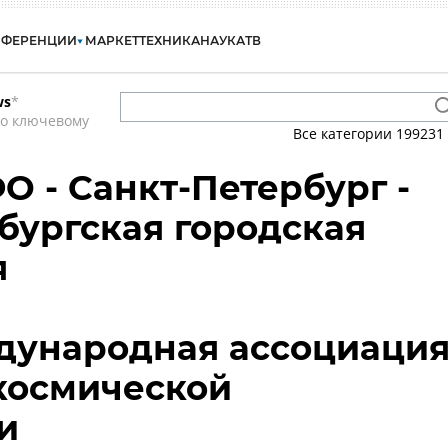
НФЕРЕНЦИИ
МАРКЕТ
ТЕХНИКА
НАУКА
ТВ
ws
*
по ключевому
Все категории
199231
О - Санкт-Петербург -
бургская городская
я
дународная ассоциаци
космической
и