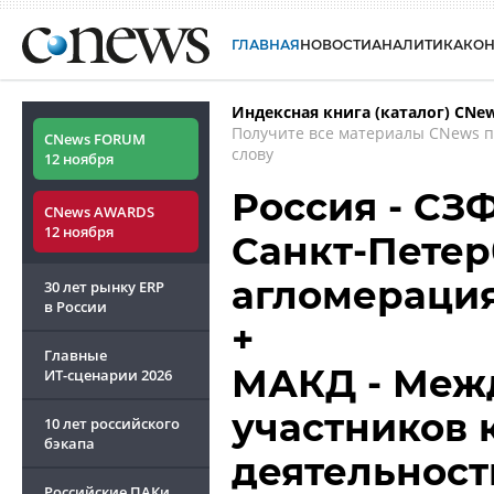
ГЛАВНАЯ
НОВОСТИ
АНАЛИТИКА
КО
Индексная книга (каталог) CNe
Получите все материалы CNews 
CNews FORUM
слову
12 ноября
Россия - СЗФ
CNews AWARDS
12 ноября
Санкт-Петер
агломераци
30 лет рынку ERP
в России
+
Главные
МАКД - Меж
ИТ-сценарии
2026
участников 
10 лет российского
бэкапа
деятельност
Российские ПАКи