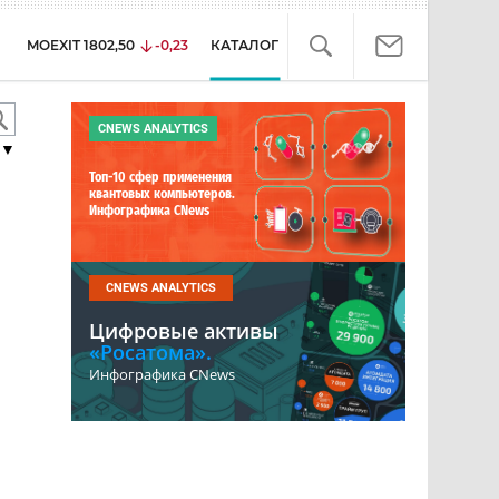
MOEXIT
1802,50
-0,23
КАТАЛОГ
CNEWS ANALYTICS
▼
Топ-10 сфер применения
квантовых компьютеров.
Инфографика CNews
CNEWS ANALYTICS
Цифровые активы
«Росатома».
я
Инфографика CNews