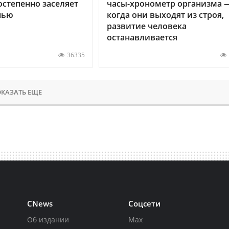
остепенно заселяет
часы-хронометр организма 
нью
когда они выходят из строя,
развитие человека
останавливается
36335
КАЗАТЬ ЕЩЕ
CNews
Соцсети
Об издании
Max