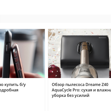
но купить б/у
Обзор пылесоса Dreame Z40
подробная
AquaCycle Pro: сухая и влажн
уборка без усилий