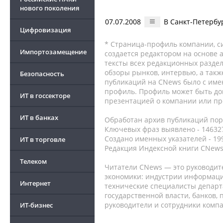
нового поколения
07.07.2008
В Санкт-Петербу
Цифровизация
* Страница-профиль компании, сис
Импортозамещение
создается редактором на основе
тексты всех редакционных раздел
обзоры рынков, интервью, а такж
Безопасность
публикаций на CNews было с име
профиль. Профиль может быть до
ИТ в госсекторе
презентацией о компании или про
ИТ в банках
Обработан архив публикаций порт
Ключевых фраз выявлено - 146327
Создано именных указателей - 19
ИТ в торговле
Редакция Индексной книги CNews
Телеком
Читатели CNews — это руководит
экономики: индустрии информаци
Интернет
технические специалисты депар
государственной власти, банков,
руководители и сотрудники комп
ИТ-бизнес