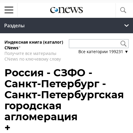
Разделы
Индексная книга (каталог)
CNews
*
Все категории
199231
▼
Получите все материалы
CNews по ключевому слову
Россия - СЗФО -
Санкт-Петербург -
Санкт-Петербургская
городская
агломерация
+