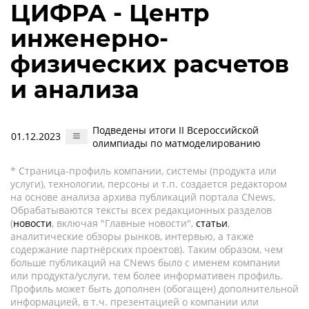
ЦИФРА - Центр
инженерно-
физических расчетов
и анализа
Подведены итоги II Всероссийской
01.12.2023
олимпиады по матмоделированию
* Страница-профиль компании, системы (продукта или
услуги), технологии, персоны и т.п. создается редактором
на основе анализа архива публикаций портала CNews.
Обрабатываются тексты всех редакционных разделов
(
новости
, включая "Главные новости",
статьи
,
аналитические обзоры рынков, интервью, а также
содержание партнёрских проектов). Таким образом, чем
больше публикаций на CNews было с именем компании
или продукта/услуги, тем более информативен профиль.
Профиль может быть дополнен (обогащен) дополнительной
информацией, в т.ч. презентацией о компании или