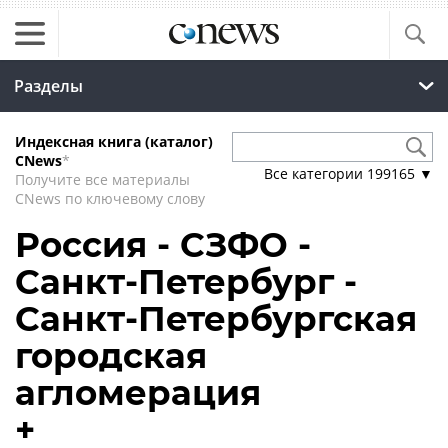
Разделы
Индексная книга (каталог)
CNews
*
Все категории
199165
▼
Получите все материалы
CNews по ключевому слову
Россия - СЗФО -
Санкт-Петербург -
Санкт-Петербургская
городская
агломерация
+