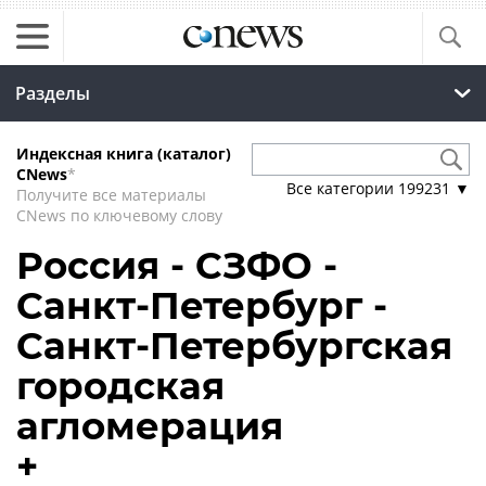
Разделы
Индексная книга (каталог)
CNews
*
Все категории
199231
▼
Получите все материалы
CNews по ключевому слову
Россия - СЗФО -
Санкт-Петербург -
Санкт-Петербургская
городская
агломерация
+