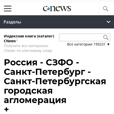
Разделы
Индексная книга (каталог)
CNews
*
Все категории
199231
▼
Получите все материалы
CNews по ключевому слову
Россия - СЗФО -
Санкт-Петербург -
Санкт-Петербургская
городская
агломерация
+