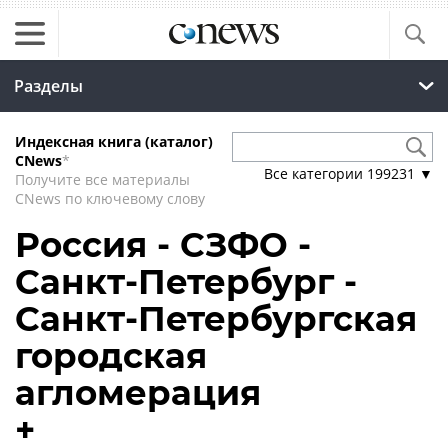
Разделы
Индексная книга (каталог)
CNews
*
Все категории
199231
▼
Получите все материалы
CNews по ключевому слову
Россия - СЗФО -
Санкт-Петербург -
Санкт-Петербургская
городская
агломерация
+