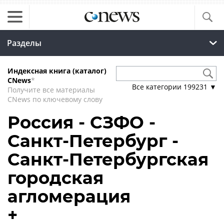
Разделы
Индексная книга (каталог)
CNews
*
Все категории
199231
▼
Получите все материалы
CNews по ключевому слову
Россия - СЗФО -
Санкт-Петербург -
Санкт-Петербургская
городская
агломерация
+