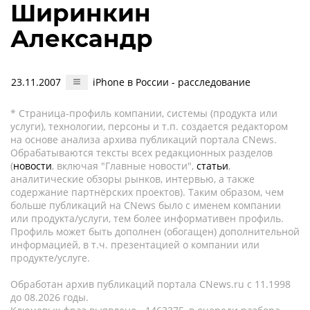
Ширинкин
Александр
23.11.2007
iPhone в России - расследование
* Страница-профиль компании, системы (продукта или
услуги), технологии, персоны и т.п. создается редактором
на основе анализа архива публикаций портала CNews.
Обрабатываются тексты всех редакционных разделов
(
новости
, включая "Главные новости",
статьи
,
аналитические обзоры рынков, интервью, а также
содержание партнёрских проектов). Таким образом, чем
больше публикаций на CNews было с именем компании
или продукта/услуги, тем более информативен профиль.
Профиль может быть дополнен (обогащен) дополнительной
информацией, в т.ч. презентацией о компании или
продукте/услуге.
Обработан архив публикаций портала CNews.ru c 11.1998
до 08.2026 годы.