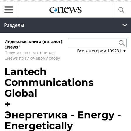
Разделы
Индексная книга (каталог)
CNews
*
Все категории
199231
▼
Получите все материалы
CNews по ключевому слову
Lantech
Communications
Global
+
Энергетика - Energy -
Energetically