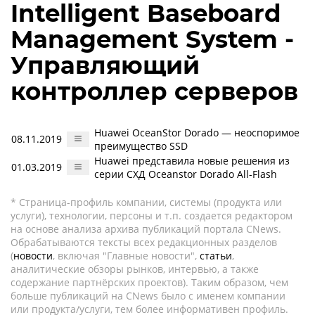
Intelligent Baseboard
Management System -
Управляющий
контроллер серверов
Huawei OceanStor Dorado — неоспоримое
08.11.2019
преимущество SSD
Huawei представила новые решения из
01.03.2019
серии СХД Oceanstor Dorado All-Flash
* Страница-профиль компании, системы (продукта или
услуги), технологии, персоны и т.п. создается редактором
на основе анализа архива публикаций портала CNews.
Обрабатываются тексты всех редакционных разделов
(
новости
, включая "Главные новости",
статьи
,
аналитические обзоры рынков, интервью, а также
содержание партнёрских проектов). Таким образом, чем
больше публикаций на CNews было с именем компании
или продукта/услуги, тем более информативен профиль.