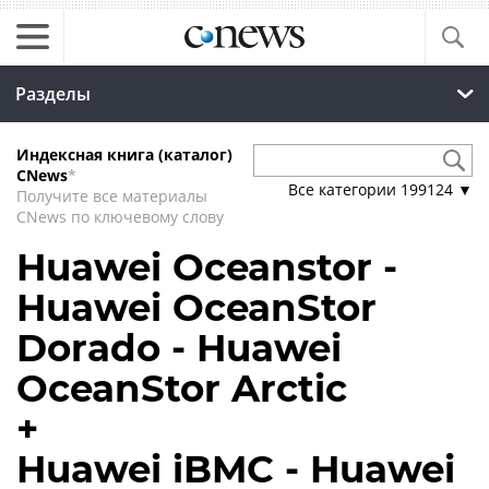
Разделы
Индексная книга (каталог)
CNews
*
Все категории
199124
▼
Получите все материалы
CNews по ключевому слову
Huawei Oceanstor -
Huawei OceanStor
Dorado - Huawei
OceanStor Arctic
+
Huawei iBMC - Huawei