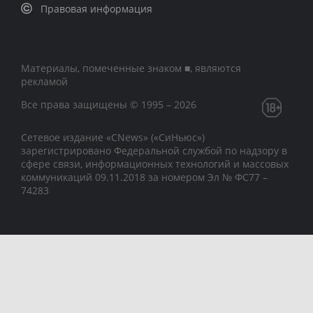
Правовая информация
Материалы, помеченные знаком ■, являются
рекламой
Все права защищены © 1995 – 2026
Сетевое издание «CNews» («СиНьюс»)
зарегистрировано Федеральной службой по надзору в
сфере связи, информационных технологий и массовых
коммуникаций 09.11.2018 за номером Эл № ФС77 –
74283