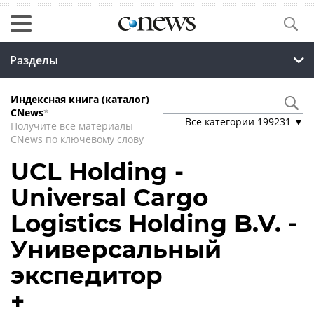
Разделы
Индексная книга (каталог)
CNews
*
Все категории
199231
▼
Получите все материалы
CNews по ключевому слову
UCL Holding -
Universal Cargo
Logistics Holding B.V. -
Универсальный
экспедитор
+