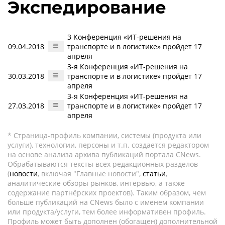
Экспедирование
3 Конференция «ИТ-решения на
09.04.2018
транспорте и в логистике» пройдет 17
апреля
3-я Конференция «ИТ-решения на
30.03.2018
транспорте и в логистике» пройдет 17
апреля
3-я Конференция «ИТ-решения на
27.03.2018
транспорте и в логистике» пройдет 17
апреля
* Страница-профиль компании, системы (продукта или
услуги), технологии, персоны и т.п. создается редактором
на основе анализа архива публикаций портала CNews.
Обрабатываются тексты всех редакционных разделов
(
новости
, включая "Главные новости",
статьи
,
аналитические обзоры рынков, интервью, а также
содержание партнёрских проектов). Таким образом, чем
больше публикаций на CNews было с именем компании
или продукта/услуги, тем более информативен профиль.
Профиль может быть дополнен (обогащен) дополнительной