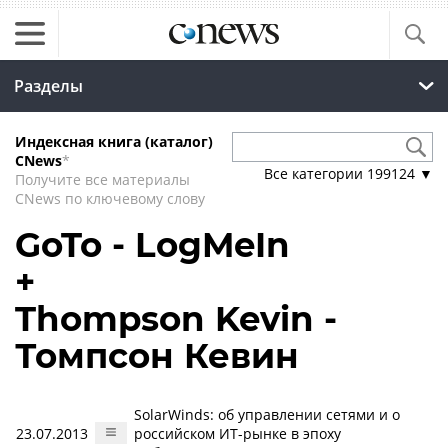
Разделы
Индексная книга (каталог)
CNews
*
Все категории
199124
▼
Получите все материалы
CNews по ключевому слову
GoTo - LogMeIn
+
Thompson Kevin -
Томпсон Кевин
SolarWinds: об управлении сетями и о
23.07.2013
российском ИТ-рынке в эпоху