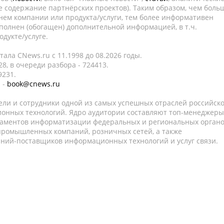
е содержание партнёрских проектов). Таким образом, чем боль
нем компании или продукта/услуги, тем более информативен
полнен (обогащен) дополнительной информацией, в т.ч.
дукте/услуге.
ала CNews.ru c 11.1998 до 08.2026 годы.
8, в очереди разбора - 724413.
9231.
 -
book@cnews.ru
ели и сотрудники одной из самых успешных отраслей российск
онных технологий. Ядро аудитории составляют топ-менеджеры
таментов информатизации федеральных и региональных орган
 промышленных компаний, розничных сетей, а также
аний-поставщиков информационных технологий и услуг связи.