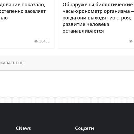
дование показало,
Обнаружены биологические
остепенно заселяет
часы-хронометр организма 
нью
когда они выходят из строя,
развитие человека
останавливается
36458
КАЗАТЬ ЕЩЕ
CNews
Соцсети