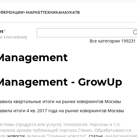
НФЕРЕНЦИИ
МАРКЕТ
ТЕХНИКА
НАУКА
ТВ
ws
*
по ключевому
Все категории
199231
 Management
 Management - GrowUp
тавила квартальные итоги на рынке коворкингов Москвы
авила итоги 4 кв. 2017 года на рынке коворкингов Москвы
темы (продукта или услуги), технологии, персоны и т.п.
 анализа архива публикаций портала CNews. Обрабатываются
ов (
новости
, включая "Главные новости",
статьи
, аналитически