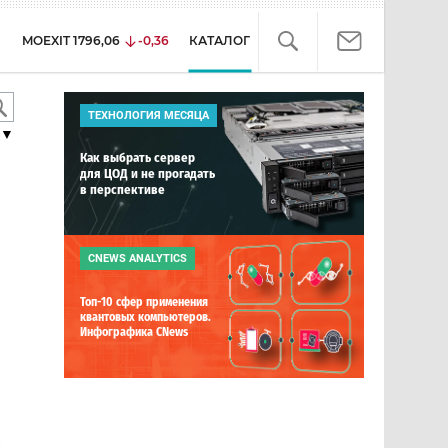
MOEXIT
1796,06
-0,36
КАТАЛОГ
ТЕХНОЛОГИЯ МЕСЯЦА
▼
Как выбрать сервер
для ЦОД и не прогадать
в перспективе
CNEWS ANALYTICS
Топ-10 сфер применения
квантовых компьютеров.
Инфографика CNews
е