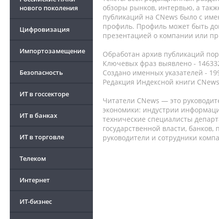
обзоры рынков, интервью, а такж
нового поколения
публикаций на CNews было с име
профиль. Профиль может быть до
Цифровизация
презентацией о компании или про
Импортозамещение
Обработан архив публикаций порт
Ключевых фраз выявлено - 146332
Безопасность
Создано именных указателей - 19
Редакция Индексной книги CNews
ИТ в госсекторе
Читатели CNews — это руководит
экономики: индустрии информаци
ИТ в банках
технические специалисты депар
государственной власти, банков,
ИТ в торговле
руководители и сотрудники комп
Телеком
Интернет
ИТ-бизнес