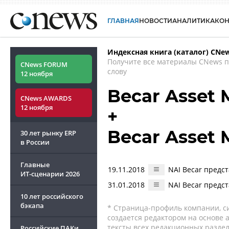
ГЛАВНАЯ
НОВОСТИ
АНАЛИТИКА
КО
Индексная книга (каталог) CNe
Получите все материалы CNews 
CNews FORUM
слову
12 ноября
Becar Asset
CNews AWARDS
12 ноября
+
Becar Asset
30 лет рынку ERP
в России
Главные
19.11.2018
NAI Becar предс
ИТ-сценарии
2026
31.01.2018
NAI Becar предст
10 лет российского
бэкапа
* Страница-профиль компании, сис
создается редактором на основе
тексты всех редакционных раздел
Российские ПАКи