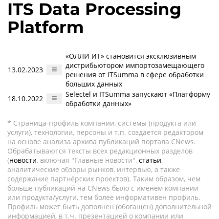
ITS Data Processing
Platform
«ОЛЛИ ИТ» становится эксклюзивным
дистрибьютором импортозамещающего
13.02.2023
решения от ITSumma в сфере обработки
больших данных
Selectel и ITSumma запускают «Платформу
18.10.2022
обработки данных»
* Страница-профиль компании, системы (продукта или
услуги), технологии, персоны и т.п. создается редактором
на основе анализа архива публикаций портала CNews.
Обрабатываются тексты всех редакционных разделов
(
новости
, включая "Главные новости",
статьи
,
аналитические обзоры рынков, интервью, а также
содержание партнёрских проектов). Таким образом, чем
больше публикаций на CNews было с именем компании
или продукта/услуги, тем более информативен профиль.
Профиль может быть дополнен (обогащен) дополнительной
информацией, в т.ч. презентацией о компании или