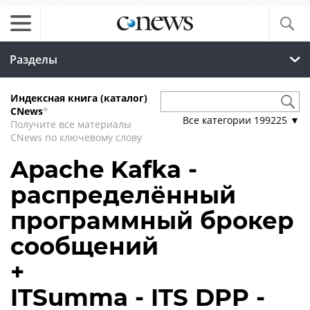
Разделы
Индексная книга (каталог)
CNews
*
Все категории
199225
▼
Получите все материалы
CNews по ключевому слову
Apache Kafka -
распределённый
программный брокер
сообщений
+
ITSumma - ITS DPP -