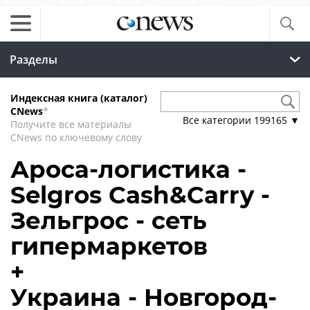
Разделы
Индексная книга (каталог)
CNews
*
Все категории
199165
▼
Получите все материалы
CNews по ключевому слову
Ароса-логистика -
Selgros Cash&Carry -
Зельгрос - сеть
гипермаркетов
+
Украина - Новгород-