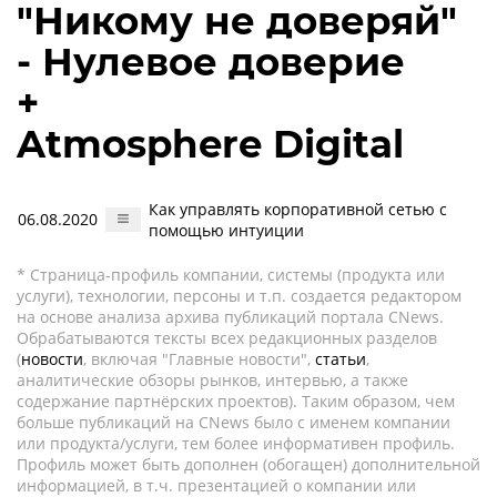
"Никому не доверяй"
- Нулевое доверие
+
Atmosphere Digital
Как управлять корпоративной сетью с
06.08.2020
помощью интуиции
* Страница-профиль компании, системы (продукта или
услуги), технологии, персоны и т.п. создается редактором
на основе анализа архива публикаций портала CNews.
Обрабатываются тексты всех редакционных разделов
(
новости
, включая "Главные новости",
статьи
,
аналитические обзоры рынков, интервью, а также
содержание партнёрских проектов). Таким образом, чем
больше публикаций на CNews было с именем компании
или продукта/услуги, тем более информативен профиль.
Профиль может быть дополнен (обогащен) дополнительной
информацией, в т.ч. презентацией о компании или