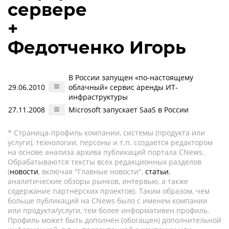
сервере
+
Федотченко Игорь
В России запущен «по-настоящему
29.06.2010
облачный» сервис аренды ИТ-
инфраструктуры
27.11.2008
Microsoft запускает SaaS в России
* Страница-профиль компании, системы (продукта или
услуги), технологии, персоны и т.п. создается редактором
на основе анализа архива публикаций портала CNews.
Обрабатываются тексты всех редакционных разделов
(
новости
, включая "Главные новости",
статьи
,
аналитические обзоры рынков, интервью, а также
содержание партнёрских проектов). Таким образом, чем
больше публикаций на CNews было с именем компании
или продукта/услуги, тем более информативен профиль.
Профиль может быть дополнен (обогащен) дополнительной