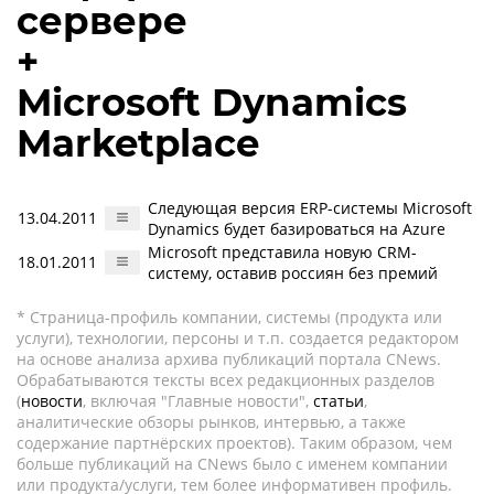
сервере
+
Microsoft Dynamics
Marketplace
Следующая версия ERP-системы Microsoft
13.04.2011
Dynamics будет базироваться на Azure
Microsoft представила новую CRM-
18.01.2011
систему, оставив россиян без премий
* Страница-профиль компании, системы (продукта или
услуги), технологии, персоны и т.п. создается редактором
на основе анализа архива публикаций портала CNews.
Обрабатываются тексты всех редакционных разделов
(
новости
, включая "Главные новости",
статьи
,
аналитические обзоры рынков, интервью, а также
содержание партнёрских проектов). Таким образом, чем
больше публикаций на CNews было с именем компании
или продукта/услуги, тем более информативен профиль.