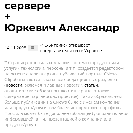
сервере
+
Юркевич Александр
«1С-Битрикс» открывает
14.11.2008
представительство в Украине
* Страница-профиль компании, системы (продукта или
услуги), технологии, персоны и т.п. создается редактором
на основе анализа архива публикаций портала CNews.
Обрабатываются тексты всех редакционных разделов
(
новости
, включая "Главные новости",
статьи
,
аналитические обзоры рынков, интервью, а также
содержание партнёрских проектов). Таким образом, чем
больше публикаций на CNews было с именем компании
или продукта/услуги, тем более информативен профиль.
Профиль может быть дополнен (обогащен) дополнительной
информацией, в т.ч. презентацией о компании или
продукте/услуге.