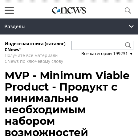
Разделы
Индексная книга (каталог)
CNews
*
Все категории
199231
▼
Получите все материалы
CNews по ключевому слову
MVP - Minimum Viable
Product - Продукт с
минимально
необходимым
набором
возможностей