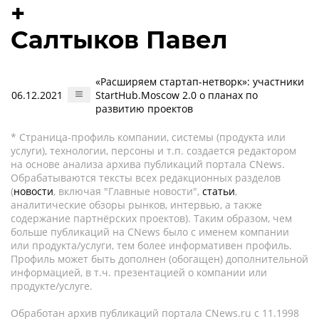
+
Салтыков Павел
«Расширяем стартап-нетворк»: участники
06.12.2021
StartHub.Moscow 2.0 о планах по
развитию проектов
* Страница-профиль компании, системы (продукта или
услуги), технологии, персоны и т.п. создается редактором
на основе анализа архива публикаций портала CNews.
Обрабатываются тексты всех редакционных разделов
(
новости
, включая "Главные новости",
статьи
,
аналитические обзоры рынков, интервью, а также
содержание партнёрских проектов). Таким образом, чем
больше публикаций на CNews было с именем компании
или продукта/услуги, тем более информативен профиль.
Профиль может быть дополнен (обогащен) дополнительной
информацией, в т.ч. презентацией о компании или
продукте/услуге.
Обработан архив публикаций портала CNews.ru c 11.1998