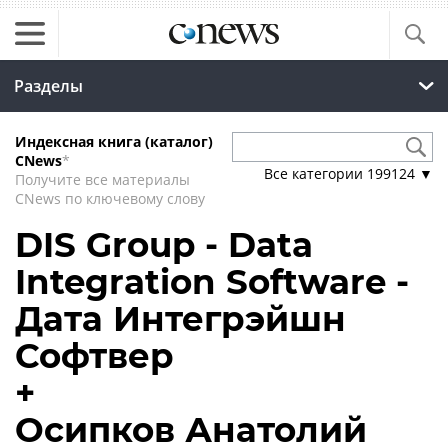
Разделы
Индексная книга (каталог)
CNews
*
Все категории
199124
▼
Получите все материалы
CNews по ключевому слову
DIS Group - Data
Integration Software -
Дата Интегрэйшн
Софтвер
+
Осипков Анатолий