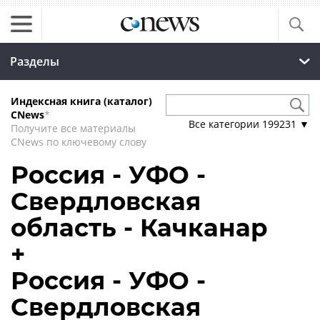
Разделы
Индексная книга (каталог)
CNews
*
Все категории
199231
▼
Получите все материалы
CNews по ключевому слову
Россия - УФО -
Свердловская
область - Качканар
+
Россия - УФО -
Свердловская