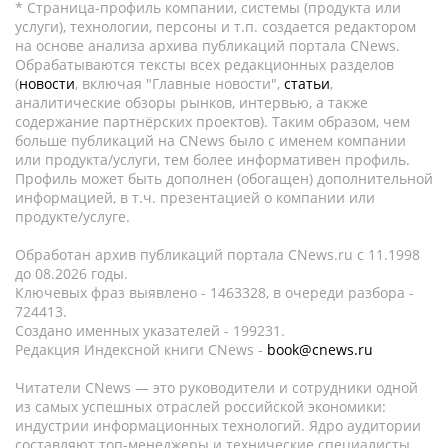
* Страница-профиль компании, системы (продукта или
услуги), технологии, персоны и т.п. создается редактором
на основе анализа архива публикаций портала CNews.
Обрабатываются тексты всех редакционных разделов
(
новости
, включая "Главные новости",
статьи
,
аналитические обзоры рынков, интервью, а также
содержание партнёрских проектов). Таким образом, чем
больше публикаций на CNews было с именем компании
или продукта/услуги, тем более информативен профиль.
Профиль может быть дополнен (обогащен) дополнительной
информацией, в т.ч. презентацией о компании или
продукте/услуге.
Обработан архив публикаций портала CNews.ru c 11.1998
до 08.2026 годы.
Ключевых фраз выявлено - 1463328, в очереди разбора -
724413.
Создано именных указателей - 199231.
Редакция Индексной книги CNews -
book@cnews.ru
Читатели CNews — это руководители и сотрудники одной
из самых успешных отраслей российской экономики:
индустрии информационных технологий. Ядро аудитории
составляют топ-менеджеры и технические специалисты