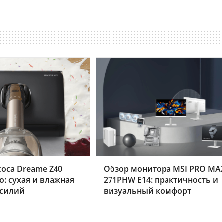
оса Dreame Z40
Обзор монитора MSI PRO MA
o: сухая и влажная
271PHW E14: практичность и
усилий
визуальный комфорт