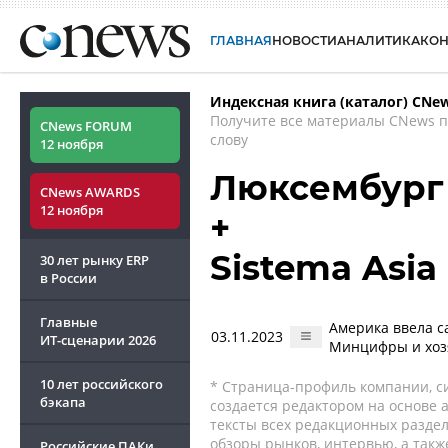
ГЛАВНАЯ
НОВОСТИ
АНАЛИТИКА
КО
Индексная книга (каталог) CNe
Получите все материалы CNews 
CNews FORUM
слову
12 ноября
Люксембург 
CNews AWARDS
12 ноября
+
Sistema Asia
30 лет рынку ERP
в России
Главные
Америка ввела с
03.11.2023
ИТ-сценарии
2026
Минцифры и хоз
10 лет российского
* Страница-профиль компании, сис
бэкапа
создается редактором на основе
тексты всех редакционных раздел
обзоры рынков, интервью, а такж
Российские ПАКи