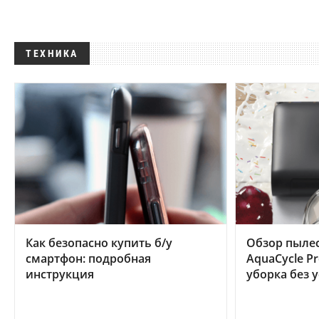
ТЕХНИКА
Как безопасно купить б/у
Обзор пылес
смартфон: подробная
AquaCycle Pr
инструкция
уборка без 