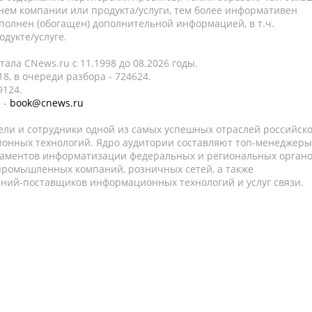
нем компании или продукта/услуги, тем более информативен
полнен (обогащен) дополнительной информацией, в т.ч.
дукте/услуге.
ала CNews.ru c 11.1998 до 08.2026 годы.
8, в очереди разбора - 724624.
9124.
 -
book@cnews.ru
ели и сотрудники одной из самых успешных отраслей российск
онных технологий. Ядро аудитории составляют топ-менеджеры
таментов информатизации федеральных и региональных орган
 промышленных компаний, розничных сетей, а также
аний-поставщиков информационных технологий и услуг связи.