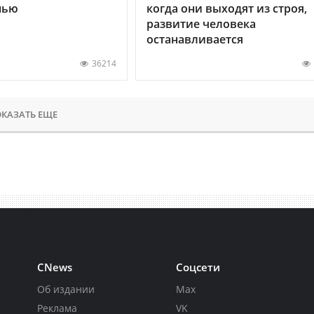
нью
когда они выходят из строя,
развитие человека
останавливается
36214
КАЗАТЬ ЕЩЕ
CNews
Соцсети
Об издании
Max
Реклама
VK