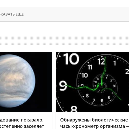
КАЗАТЬ ЕЩЕ
дование показало,
Обнаружены биологические
остепенно заселяет
часы-хронометр организма 