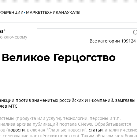
НФЕРЕНЦИИ
МАРКЕТ
ТЕХНИКА
НАУКА
ТВ
ws
*
по ключевому
Все категории
199124
Великое Герцогство
анкции против знаменитых российских ИТ-компаний, замглавы
яев МТС
темы (продукта или услуги), технологии, персоны и т.п.
 анализа архива публикаций портала CNews. Обрабатываются
ов (
новости
, включая "Главные новости",
статьи
, аналитически
е содержание партнёрских проектов). Таким образом, чем боль