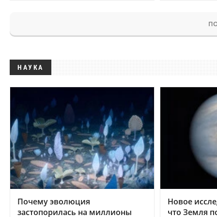
ПО
НАУКА
Почему эволюция
Новое иссле
застопорилась на миллионы
что Земля п