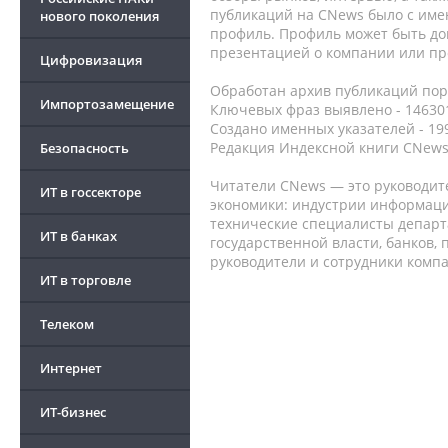
публикаций на CNews было с име
нового поколения
профиль. Профиль может быть до
презентацией о компании или про
Цифровизация
Обработан архив публикаций порт
Импортозамещение
Ключевых фраз выявлено - 146301
Создано именных указателей - 19
Редакция Индексной книги CNews
Безопасность
Читатели CNews — это руководит
ИТ в госсекторе
экономики: индустрии информаци
технические специалисты депар
ИТ в банках
государственной власти, банков,
руководители и сотрудники комп
ИТ в торговле
Телеком
Интернет
ИТ-бизнес